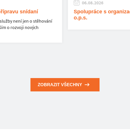
06.08.2026
přípravu snídaní
Spolupráce s organiza
o.p.s.
služby není jen o stěhování
ším o rozvoji nových
ZOBRAZIT VŠECHNY