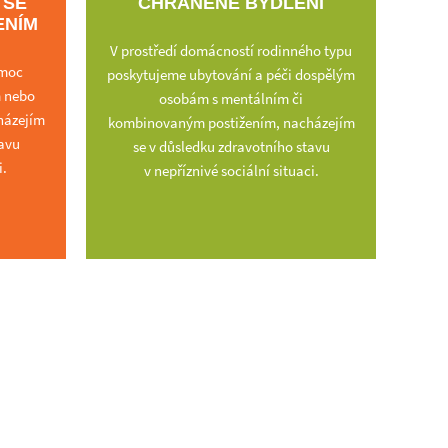
 SE
CHRÁNĚNÉ BYDLENÍ
ENÍM
V prostředí domácností rodinného typu
omoc
poskytujeme ubytování a péči dospělým
 nebo
osobám s mentálním či
házejím
kombinovaným postižením, nacházejím
tavu
se v důsledku zdravotního stavu
i.
v nepříznivé sociální situaci.