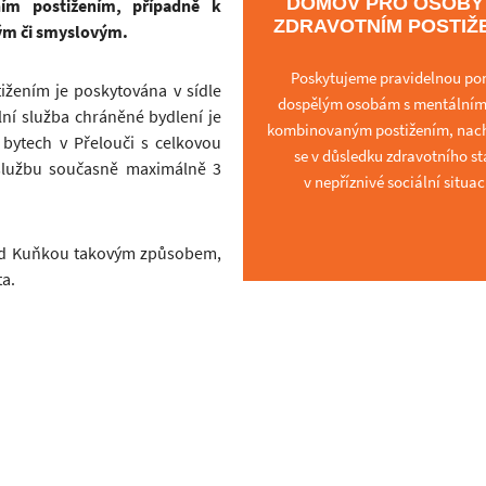
DOMOV PRO OSOBY
ím postižením, případně k
ZDRAVOTNÍM POSTIŽ
ým či smyslovým.
Poskytujeme pravidelnou p
ižením je poskytována v sídle
dospělým osobám s mentálním
lní služba chráněné bydlení je
kombinovaným postižením, nac
 bytech v Přelouči s celkovou
se v důsledku zdravotního s
 službu současně maximálně 3
v nepříznivé sociální situac
pod Kuňkou takovým způsobem,
ta.