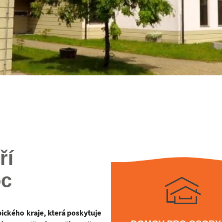
ří
oc
ckého kraje, která poskytuje