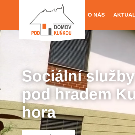
O NÁS
AKTUAL
Sociální služby
pod hradem Ku
hora