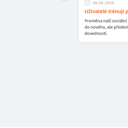
06.08.2026
Uživatelé trénují 
Proměna naší sociální 
do nového, ale předev
dovedností.